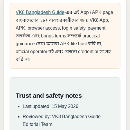
VK8 Bangladesh Guide
-এর এই App / APK page
বাংলাদেশের ১৮+ ব্যবহারকারীদের জন্য VK8 App,
APK, browser access, login safety, payment
সতর্কতা এবং bonus terms সম্পর্কে practical
guidance দেয়। আমরা APK file host করি না,
official operator নই এবং কোনো credential সংগ্রহ
করি না।
Trust and safety notes
Last updated: 15 May 2026
Reviewed by: VK8 Bangladesh Guide
Editorial Team